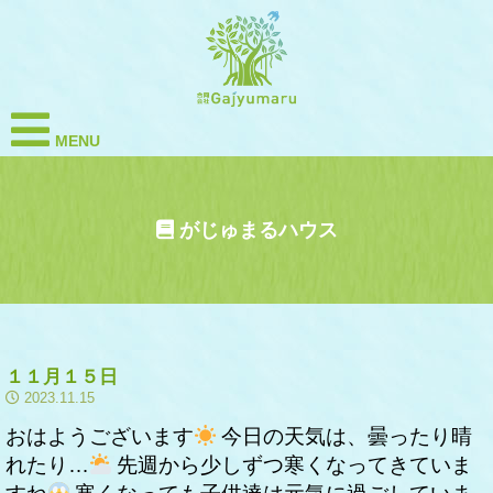
MENU
がじゅまるハウス
１１月１５日
2023.11.15
おはようございます
今日の天気は、曇ったり晴
れたり…
先週から少しずつ寒くなってきていま