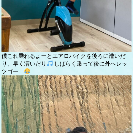
僕これ乗れるよーとエアロバイクを後ろに漕いだ
り、早く漕いだり
しばらく乗って後に外へレッ
ツゴー…