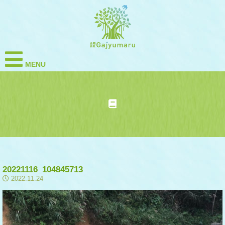
MENU
20221116_104845713
2022.11.24