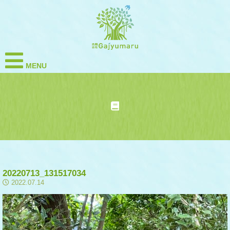
MENU
20220713_131517034
2022.07.14