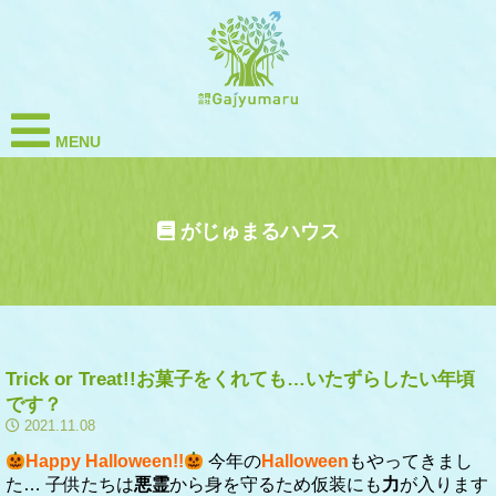
MENU
がじゅまるハウス
Trick or Treat!!お菓子をくれても…いたずらしたい年頃
です？
2021.11.08
Happy Halloween!!
今年の
Halloween
も
やってきまし
た…
子供たちは
悪霊
から身を守るため仮装にも
力
が入ります