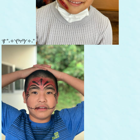
す°˖✧◝(⁰▿⁰)◜✧˖°