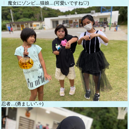
魔女にゾンビ…猫娘…(可愛いですね♡)
忍者…(勇ましい°˖✧)