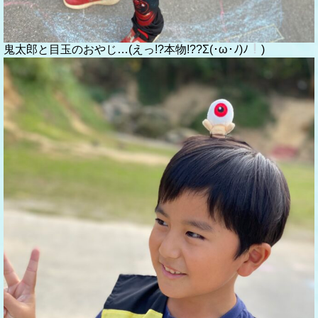
鬼太郎と目玉のおやじ…(えっ!?本物!??Σ(･ω･ﾉ)ﾉ
)