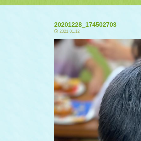
20201228_174502703
2021.01.12