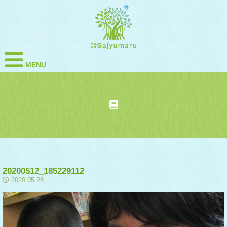
MENU
20200512_185229112
2020.05.28