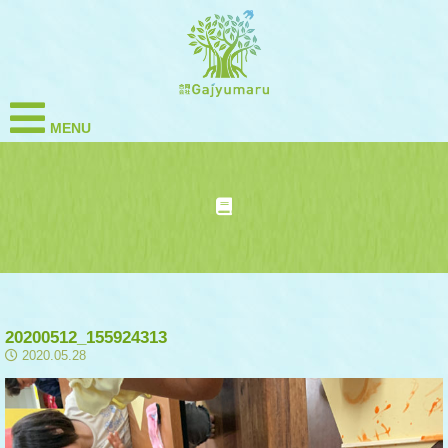
MENU
20200512_155924313
2020.05.28