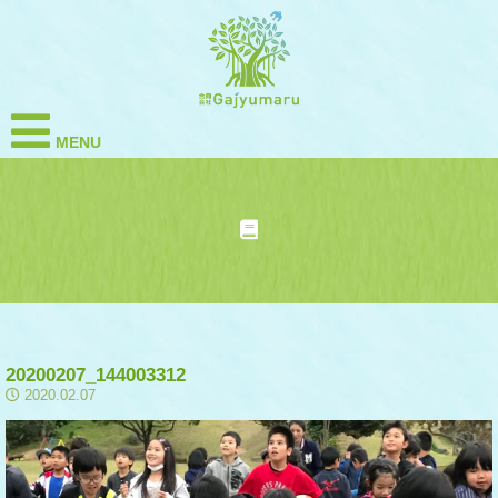
MENU
20200207_144003312
2020.02.07