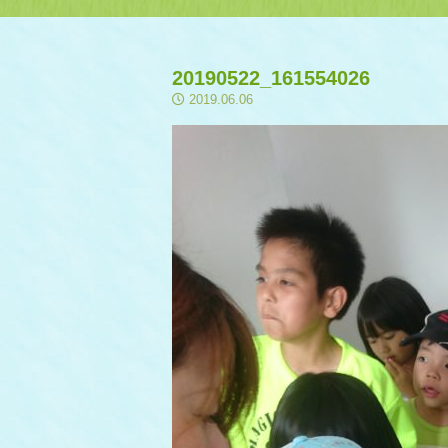
20190522_161554026
2019.06.06