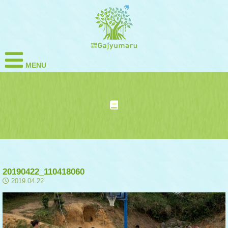
MENU
20190422_110418060
2019.04.22